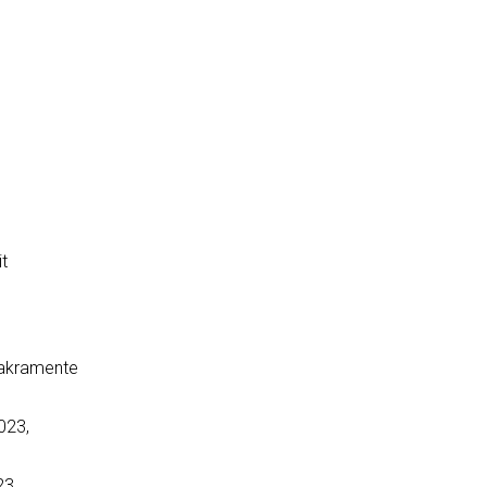
t
Sakramente
023,
23,